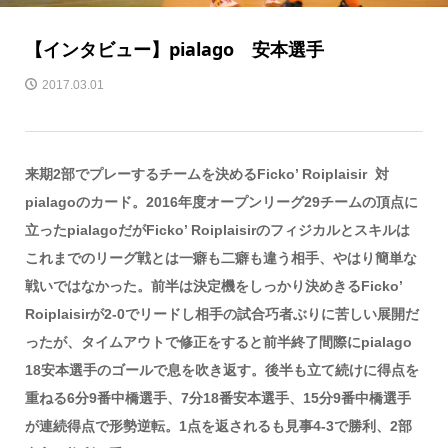
【インタビュー】pialago 安本選手
2017.03.01
来期2部でプレーするチームを決めるFicko’ Roiplaisir 対
pialagoのカード。2016年度オープンリーグ29チームの頂点に
立ったpialagoだがFicko’ Roiplaisirのフィジカルとスキルは
これまでのリーグ戦とは一癖も二癖も違う相手、やはり簡単な
戦いではなかった。前半は決定機をしっかり決めきるFicko’
Roiplaisirが2-0でリードし相手の試合巧者ぶりに苦しい展開だ
ったが、タイムアウトで修正をすると前半終了間際にpialago
18安本選手のゴールで息を吹き返す。後半も立て続けに得点を
重ねる6分9番中橋選手、7分18番安本選手、15分9番中橋選手
が連続得点で形勢逆転。1点を返されるも見事4-3で勝利、2部