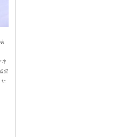
表
マネ
監督
した