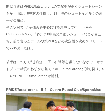
開始直後はPRIDE/futsal arenaの支配率が高くシュートシーン
を多く演出。8奥村の仕掛け、13小澤のシュートなど多くの選
手が脅威に。
その状況でも1宇佐美を中心に守る集中してCuatro Futsal
Club/SportsMax。前では18中島の力強いシュートなどが目立
ち、前で奪ったボールや第2PKなどの決定機を決めきりリード
で2‐0で折り返し。
後半は一転して乱打戦に。互いに球際を譲らないながで、セッ
トプレー精度のわずかな差でPRIDE/futsal arenaが勝ち切り、5
－4でPRIDE／futsal arenaが勝利。
PRIDE/futsal arena 5‐4 Cuatro Futsal Club/SportsMax