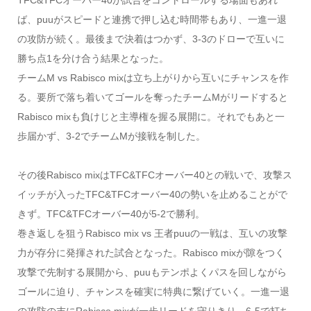
ば、puuがスピードと連携で押し込む時間帯もあり、一進一退
の攻防が続く。最後まで決着はつかず、3-3のドローで互いに
勝ち点1を分け合う結果となった。
チームM vs Rabisco mixは立ち上がりから互いにチャンスを作
る。要所で落ち着いてゴールを奪ったチームMがリードすると
Rabisco mixも負けじと主導権を握る展開に。それでもあと一
歩届かず、3-2でチームMが接戦を制した。
その後Rabisco mixはTFC&TFCオーバー40との戦いで、攻撃ス
イッチが入ったTFC&TFCオーバー40の勢いを止めることがで
きず。TFC&TFCオーバー40が5-2で勝利。
巻き返しを狙うRabisco mix vs 王者puuの一戦は、互いの攻撃
力が存分に発揮された試合となった。Rabisco mixが隙をつく
攻撃で先制する展開から、puuもテンポよくパスを回しながら
ゴールに迫り、チャンスを確実に特典に繋げていく。一進一退
の攻防の末にRabisco mixが一歩リードを守りきり、6-5で打ち