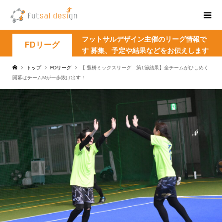
フットサルデザイン主催のリーグ情報で
FDリーグ
す 募集、予定や結果などをお伝えします
トップ
FDリーグ
【 豊橋ミックスリーグ 第1節結果】全チームがひしめく
開幕はチームMが一歩抜け出す！