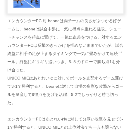
エンカウンターFC 対 beoneは両チームの良さがぶつかる好ゲ
ームに。beoneは試合中盤に一気に得点を重ねる猛攻。シュー
トチャンスを得点に繋げて、一気に点差をつける。対するエン
カウンターFCは反撃のきっかけを掴めないままでいたが、試合
終盤に相手の足が止まるタイミングで一気に畳みかけて連続ゴ
ール。終盤にギリギリ追いつき、5‐５のドローで勝ち点1を分
け合った。
UNICO MIEはあとれいゆに対してボールを支配するゲーム運び
で3‐1で勝利すると、beoneに対して自慢の多彩な攻撃からゴー
ルを量産して9得点をあげる活躍、9‐2でしっかりと勝ち切っ
た。
エンカウンターFCはあとれいゆに対して分厚い攻撃を見せて3‐
1で勝利すると、UNICO MIEとの上位対決でも一歩も譲らない