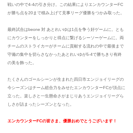
戦いの中で4‐4の引き分け。この結果によりエンカウンターFC
が勝ち点を20まで積み上げて見事リーグ優勝をつかみ取った。
最終試合はbeone 対 あとれいゆは1点を争う好ゲームに。とも
にカウンターをしっかりと得点に繋げるシーソーゲームに。両
チームのストライカーがチームに貢献する流れの中で最後まで
守備の集中を切らさなかったあとれいゆが5‐4で勝ちきり有終
の美を飾った。
たくさんのゴールシーンが生まれた四日市エンジョイリーグの
今シーズンはチーム総合力をみせたエンカウンターFCが頂点に
立った。楽しさと一生懸命さがまじりあうエンジョイリーグら
しさが詰まったシーズンとなった。
エンカウンターFCの皆さま、優勝おめでとうございます！