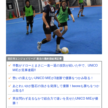
半数がドローとまさに一進一退の攻防が続いた中で、UNICO
MIEが見事連覇!!
勢いの衰えないUNICO MIEが3連勝で優勝をつかみ取る！
あとれいゆが盤石の強さを発揮して優勝！beoneも勝ちをつか
み取る!!
男女問わず走るなかで総合力で違いを見せたUNICO MIEが優
勝！