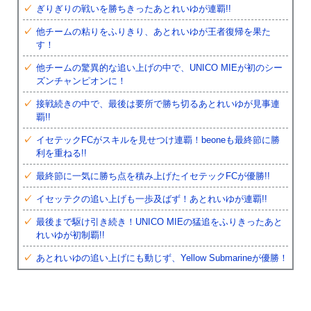
ぎりぎりの戦いを勝ちきったあとれいゆが連覇!!
他チームの粘りをふりきり、あとれいゆが王者復帰を果た
す！
他チームの驚異的な追い上げの中で、UNICO MIEが初のシー
ズンチャンピオンに！
接戦続きの中で、最後は要所で勝ち切るあとれいゆが見事連
覇!!
イセテックFCがスキルを見せつけ連覇！beoneも最終節に勝
利を重ねる!!
最終節に一気に勝ち点を積み上げたイセテックFCが優勝!!
イセッテクの追い上げも一歩及ばず！あとれいゆが連覇!!
最後まで駆け引き続き！UNICO MIEの猛追をふりきったあと
れいゆが初制覇!!
あとれいゆの追い上げにも動じず、Yellow Submarineが優勝！