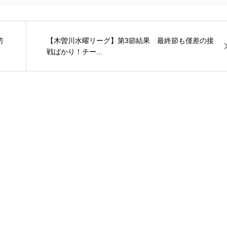
切
【木曽川水曜リーグ】第3節結果 最終節も僅差の接
戦ばかり！チー...