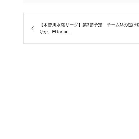
【木曽川水曜リーグ】第3節予定 チームMの逃げ
りか、El fortun...