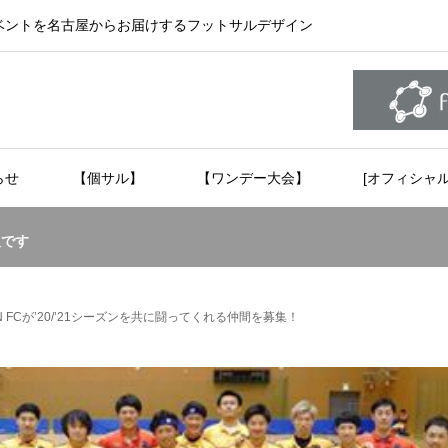
ベントを名古屋からお届けするフットサルデザイン
らせ
【個サル】
【ワンデー大会】
[オフィシャ
報です
N FCが’20/’21シーズンを共に闘ってくれる仲間を募集！