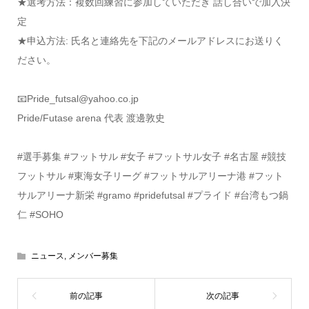
★選考方法：複数回練習に参加していただき 話し合いで加入決
定
★申込方法: 氏名と連絡先を下記のメールアドレスにお送りく
ださい。
📧Pride_futsal@yahoo.co.jp
Pride/Futase arena 代表 渡邊敦史
#選手募集 #フットサル #女子 #フットサル女子 #名古屋 #競技
フットサル #東海女子リーグ #フットサルアリーナ港 #フット
サルアリーナ新栄 #gramo #pridefutsal #プライド #台湾もつ鍋
仁 #SOHO
ニュース
,
メンバー募集