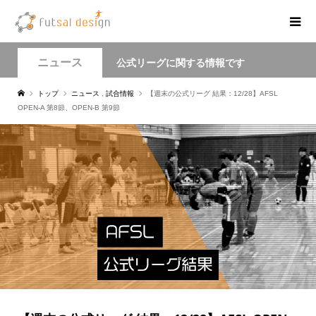
ニュース
公式リーグに関する情報です
トップ
ニュース
,
試合情報
【週末の公式リーグ 結果：12/28】AFSL
OPEN-A 第8節、OPEN-B 第9節