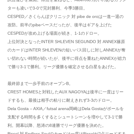
ターも凌いで3-0で完封勝利、今季3勝目。
CESPED／さくらんぼクリニック 対 pibe de oroは一進一退の
攻防。前半のpibeペースだったが、後半はギアを上げた
CESPEDが攻め上げる場面が続き、1-1のドロー。
上位対決となったINTER SHLEVEN SEGUNDO 対 ANNEX篠原
のカードはINTER SHLEVENの短いパス回しに対しANNEXが奪
い切れない時間が続いたが、後半に得点を重ねたANNEXが総力
で勝り3-1で勝利。リーグ優勝を確定させる白星をあげた。
最終節まで一歩手前のオープンB。
CREST HOMESと対戦したAUX NAGOYAは後半に一度はリー
ドするも、最後は相手の粘りに耐えきれず3-3のドロー。
Dela Gosta – AXIA／futsal arena岡崎はDela Gostaがボールを
支配する時間を多くするとシュートシーンを増やして3-1で勝
利。開幕以降、怒涛の8連勝でリーグ優勝を決めた。
Bissel 対 Endless Soulのカードは一度はBisselが2点リードする