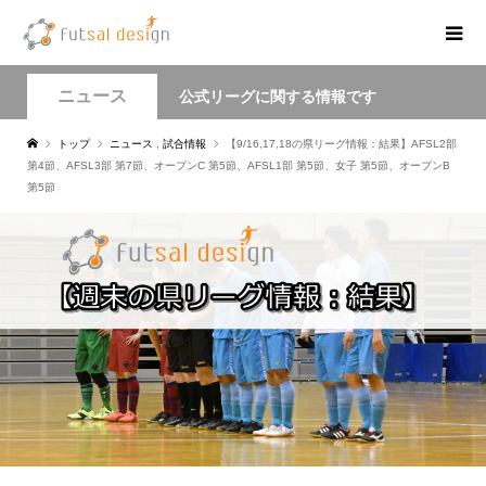
ニュース
公式リーグに関する情報です
トップ
ニュース
,
試合情報
【9/16,17,18の県リーグ情報：結果】AFSL2部
第4節、AFSL3部 第7節、オープンC 第5節、AFSL1部 第5節、女子 第5節、オープンB
第5節