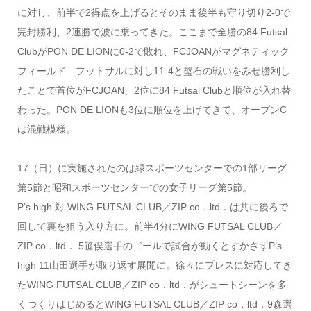
に対し、前半で2得点を上げるとそのまま後半も守り切り2-0で
完封勝利、2連勝で波に乗ってきた。ここまで全勝の84 Futsal
ClubがPON DE LIONに0-2で敗れ、FCJOANがマグネティック
フィールド フットサルに対し11-4と盤石の戦いをみせ勝利し
たことで首位がFCJOAN、2位に84 Futsal Clubと順位が入れ替
わった。PON DE LIONも3位に順位を上げてきて、オープンC
は混戦模様。
17（日）に実施されたのは緑スポーツセンターでの1部リーグ
第5節と昭和スポーツセンターでの女子リーグ第5節。
P’s high 対 WING FUTSAL CLUB／ZIP co．ltd．は共に後ろで
回して裏を狙う入り方に。前半4分にWING FUTSAL CLUB／
ZIP co．ltd． 5笹俣選手のゴールで試合が動くとすかさずP’s
high 11山田選手が取り返す展開に。徐々にプレスに対応してき
たWING FUTSAL CLUB／ZIP co．ltd．がシュートシーンを多
くつくりはじめるとWING FUTSAL CLUB／ZIP co．ltd．9森選