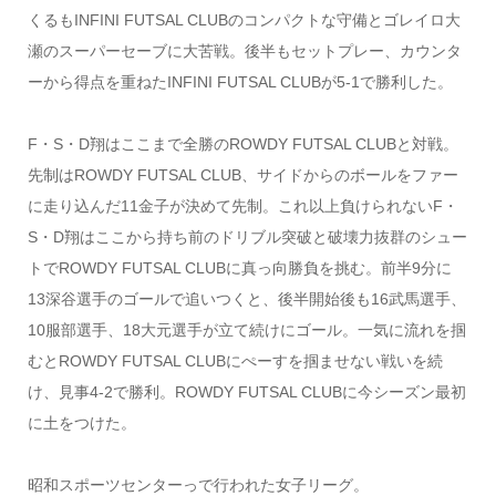
くるもINFINI FUTSAL CLUBのコンパクトな守備とゴレイロ大
瀬のスーパーセーブに大苦戦。後半もセットプレー、カウンタ
ーから得点を重ねたINFINI FUTSAL CLUBが5-1で勝利した。
F・S・D翔はここまで全勝のROWDY FUTSAL CLUBと対戦。
先制はROWDY FUTSAL CLUB、サイドからのボールをファー
に走り込んだ11金子が決めて先制。これ以上負けられないF・
S・D翔はここから持ち前のドリブル突破と破壊力抜群のシュー
トでROWDY FUTSAL CLUBに真っ向勝負を挑む。前半9分に
13深谷選手のゴールで追いつくと、後半開始後も16武馬選手、
10服部選手、18大元選手が立て続けにゴール。一気に流れを掴
むとROWDY FUTSAL CLUBにぺーすを掴ませない戦いを続
け、見事4-2で勝利。ROWDY FUTSAL CLUBに今シーズン最初
に土をつけた。
昭和スポーツセンターっで行われた女子リーグ。