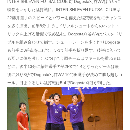
INTER SHLEVEN FUTSAL CLUB 対 Dogosta刈谷WVは互いに
特長をいかした乱打戦に。INTER SHLEVEN FUTSAL CLUBは
22藤井選手のスピードとパワーを備えた縦突破を軸にチャンス
を多く演出、前半8分までにドリブルシュートからのハットト
リックを上げる活躍で攻め込む。Dogosta刈谷WVはパスをドリ
ブルを組み合わせて崩す。シュートシーンを多く作りDogosta
も前半に3得点を上げて、3-3で前半を折り返す。後半に入って
も互いに体を激しくぶつけ合う両チームはファールを重ねるほ
どに。後半13分に藤井選手の第2PKで4-4となったゲームは最
後に残り8秒でDogosta刈谷WV 10門田選手が決めて勝ち越しゴ
ール。目まぐるしい乱打戦は5-4でDogosta刈谷が制した。