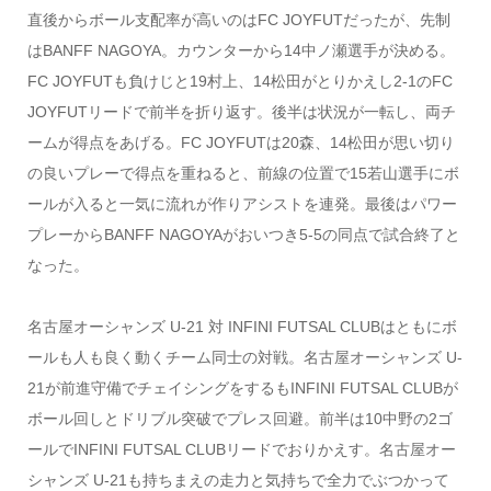
直後からボール支配率が高いのはFC JOYFUTだったが、先制
はBANFF NAGOYA。カウンターから14中ノ瀬選手が決める。
FC JOYFUTも負けじと19村上、14松田がとりかえし2-1のFC
JOYFUTリードで前半を折り返す。後半は状況が一転し、両チ
ームが得点をあげる。FC JOYFUTは20森、14松田が思い切り
の良いプレーで得点を重ねると、前線の位置で15若山選手にボ
ールが入ると一気に流れが作りアシストを連発。最後はパワー
プレーからBANFF NAGOYAがおいつき5-5の同点で試合終了と
なった。
名古屋オーシャンズ U-21 対 INFINI FUTSAL CLUBはともにボ
ールも人も良く動くチーム同士の対戦。名古屋オーシャンズ U-
21が前進守備でチェイシングをするもINFINI FUTSAL CLUBが
ボール回しとドリブル突破でプレス回避。前半は10中野の2ゴ
ールでINFINI FUTSAL CLUBリードでおりかえす。名古屋オー
シャンズ U-21も持ちまえの走力と気持ちで全力でぶつかって