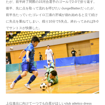
たが、前半終了間際の15河合選手のゴールで2-0で折り返す。
後半、先に点を取って流れを呼びたいJungeBlatterだったが、
前半当たっていたゴレイロ三浦の牙城が崩れ始めると立て続け
に失点を重ねてしまい、残り10分で5失点。終わってみれば8-0
でサントスが快勝した。
上位進出に向けて一つでも白星がほしいclub atletico dress