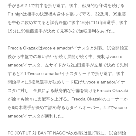
手がきめ2-1で前半を折り返す。後半、献身的な守備を続ける
P’s highは相手の決定機も身体を張って守る。32及川、99重藤
を中心に攻め立てると試合終盤に後半16分に11山田選手、後半
19分に99重藤選手が決めて見事3-2で逆転勝利をあげた。
Freccia Okazakiはvoce e amador/イナスタと対戦。試合開始直
後から中盤での奪い合いが続く展開が続く中、先制はvoce e
amador/イナスタ。左サイドから2山田選手が左足で決めて先制
すると2-1のvoce e amador/イナスタリードで折り返す。後半
開始早々に9松尾選手が決めリード広げたvoce e amador/イナ
スタに対し、全員による献身的な守備を続けるFreccia Okazaki
が徐々も徐々に支配率を上げる。Freccia Okazakiのコーナーか
ら9鈴木選手が決めて詰め寄るもタイムオーバー。4-2でvoce e
amador/イナスタが勝利した。
FC JOYFUT 対 BANFF NAGOYAの対戦は乱打戦に。試合開始