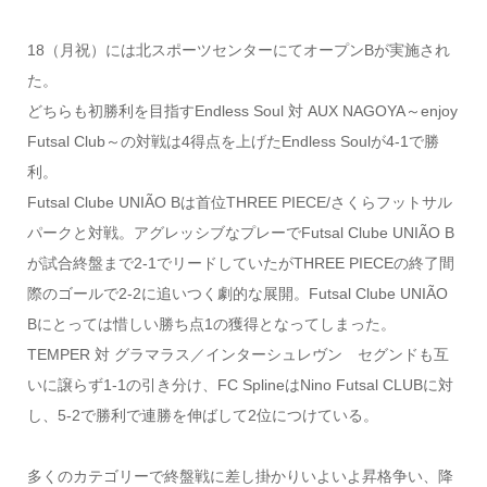
18（月祝）には北スポーツセンターにてオープンBが実施され
た。
どちらも初勝利を目指すEndless Soul 対 AUX NAGOYA～enjoy
Futsal Club～の対戦は4得点を上げたEndless Soulが4-1で勝
利。
Futsal Clube UNIÃO Bは首位THREE PIECE/さくらフットサル
パークと対戦。アグレッシブなプレーでFutsal Clube UNIÃO B
が試合終盤まで2-1でリードしていたがTHREE PIECEの終了間
際のゴールで2-2に追いつく劇的な展開。Futsal Clube UNIÃO
Bにとっては惜しい勝ち点1の獲得となってしまった。
TEMPER 対 グラマラス／インターシュレヴン セグンドも互
いに譲らず1-1の引き分け、FC SplineはNino Futsal CLUBに対
し、5-2で勝利で連勝を伸ばして2位につけている。
多くのカテゴリーで終盤戦に差し掛かりいよいよ昇格争い、降