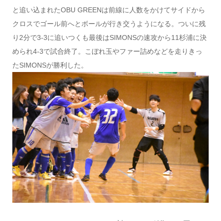
と追い込まれたOBU GREENは前線に人数をかけてサイドから
クロスでゴール前へとボールが行き交うようになる。ついに残
り2分で3-3に追いつくも最後はSIMONSの速攻から11杉浦に決
められ4-3で試合終了。こぼれ玉やファー詰めなどを走りきっ
たSIMONSが勝利した。