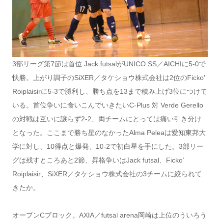
3部リーグ第7節は首位 Jack futsalがUNICO SS／AICHIに5-0で
快勝。上がり調子のSiXER／タケショウ株式会社は2位のFicko’
Roiplaisirに5-3で勝利し、勝ち点を13まで積み上げ3位につけて
いる。首位争いに食いこんでいきたいC-Plus 対 Verde Gerello
の対戦は互いに譲らず2-2、両チームにとっては痛い引き分け
となった。ここまで勝ち星のなかったAlma Peleaは愛知東邦大
学に対し、10得点と爆発、10-2で初白星を手にした。3部リー
グは残すところあと2節、昇格争いはJack futsal、Ficko’
Roiplaisir、SiXER／タケショウ株式会社の3チームに絞られて
きたか。
オープンCブロック。AXIA／futsal arena岡崎は上位のういろう