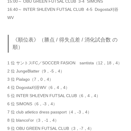
15:00～ OBU GREEN FUTSAL CLUB 3-4 SIMONS
16:40～ INTER SHLEVEN FUTSAL CLUB 4-5 Dogosta刈谷
WV
《順位表》（勝点 / 得失点差 / 消化試合数 の
順）
1 位 サントスFC／SOCCER FASION santista（12，18，4）
2 位 JungeBlatter（9，-5，4）
3 位 Pialago（7，0，4）
4 位 Dogosta刈谷WV（6，4，4）
5 位 INTER SHLEVEN FUTSAL CLUB（6，4，4）
6 位 SIMONS（6，-3，4）
7 位 club atletico dress passport（4，-3，4）
8 位 blancol’or（3，-1，4）
9 位 OBU GREEN FUTSAL CLUB（3，-7，4）