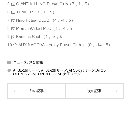
5 位 GIANT KILLING Futsal Club（7，1，5）
6 位 TEMPER（7，1，5）
7 位 Nino Futsal CLUB （4，-4，5）
8 位 Mentai Wide/TPEC（4，-4，5）
9 位 Endless Soul （4，-5，5）
10 位 AUX NAGOYA～enjoy Futsal Club～（0，-14，5）
ニュース
,
試合情報
AFSL-1部リーグ
,
AFSL-2部リーグ
,
AFSL-3部リーグ
,
AFSL-
OPEN-B
,
AFSL-OPEN-C
,
AFSL-女子リーグ