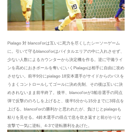
Pialago 対 blancol’orは互いに死力を尽くしたシーソーゲーム
に。引いて守るblancol’orはバイタルエリアの中に入れさせず、
少ない人数によるカウンターから決定機を作る。逆に守備ライ
ンを高めにおきボールを奪いにいくPialagoは相手に自由に攻め
させない。前半9分にpialago 18安本選手がサイドからのパスを
うまくコントロールしてゴールに決め先制、その後は互いに決
めきれないまま前半終了。後半、blancol’orが3船谷選手の同点
弾で反撃ののろしを上げると、後半5分から15分までに3得点を
上げる。blancol’orの勝利かと思われたが、負けじとpialagoも
粘りを見せる。4鈴木選手の得点で息を吹き返すと前がかりな
攻撃で一気に逆転、4-3で逆転勝利をあげた。