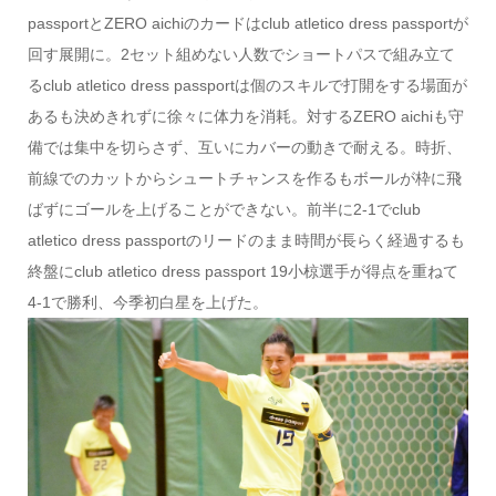
passportとZERO aichiのカードはclub atletico dress passportが
回す展開に。2セット組めない人数でショートパスで組み立て
るclub atletico dress passportは個のスキルで打開をする場面が
あるも決めきれずに徐々に体力を消耗。対するZERO aichiも守
備では集中を切らさず、互いにカバーの動きで耐える。時折、
前線でのカットからシュートチャンスを作るもボールが枠に飛
ばずにゴールを上げることができない。前半に2-1でclub
atletico dress passportのリードのまま時間が長らく経過するも
終盤にclub atletico dress passport 19小椋選手が得点を重ねて
4-1で勝利、今季初白星を上げた。