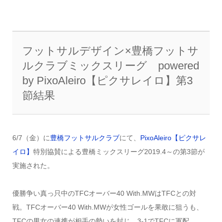
フットサルデザイン×豊橋フットサ
ルクラブミックスリーグ powered
by PixoAleiro【ピクサレイロ】第3
節結果
6/7（金）に
豊橋フットサルクラブ
にて、
PixoAleiro【ピクサレ
イロ】
特別協賛による豊橋ミックスリーグ2019.4～の第3節が
実施された。
優勝争い真っ只中のTFCオーバー40 With.MWはTFCとの対
戦。TFCオーバー40 With.MWが女性ゴールを果敢に狙うも、
TFCの男女の連携が相手の勢いを封じ、3-1でTFCに軍配。