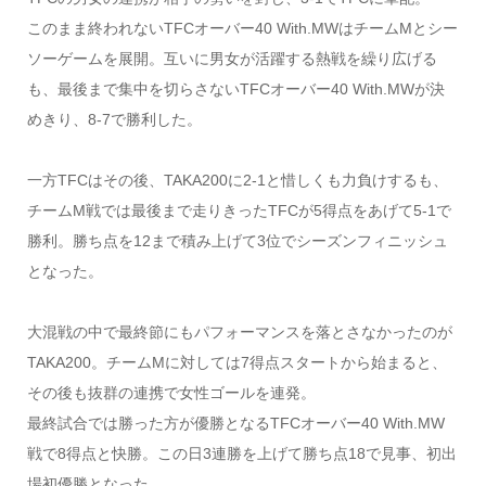
このまま終われないTFCオーバー40 With.MWはチームMとシー
ソーゲームを展開。互いに男女が活躍する熱戦を繰り広げる
も、最後まで集中を切らさないTFCオーバー40 With.MWが決
めきり、8-7で勝利した。
一方TFCはその後、TAKA200に2-1と惜しくも力負けするも、
チームM戦では最後まで走りきったTFCが5得点をあげて5-1で
勝利。勝ち点を12まで積み上げて3位でシーズンフィニッシュ
となった。
大混戦の中で最終節にもパフォーマンスを落とさなかったのが
TAKA200。チームMに対しては7得点スタートから始まると、
その後も抜群の連携で女性ゴールを連発。
最終試合では勝った方が優勝となるTFCオーバー40 With.MW
戦で8得点と快勝。この日3連勝を上げて勝ち点18で見事、初出
場初優勝となった。