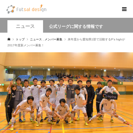
ニュース
公式リーグに関する情報です
トップ
ニュース
,
メンバー募集
来年度から愛知県1部で活動するP’s highが
2017年度新メンバー募集！